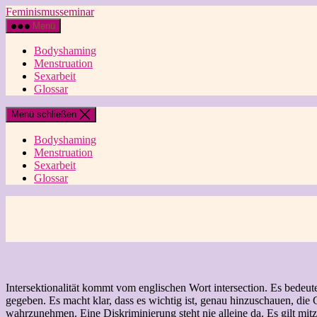
Direkt
Feminismusseminar
zum
Menü
Inhalt
wechseln
Bodyshaming
Menstruation
Sexarbeit
Glossar
Menü schließen
Bodyshaming
Menstruation
Sexarbeit
Glossar
Intersektionalität kommt vom englischen Wort intersection. Es bedeu
gegeben. Es macht klar, dass es wichtig ist, genau hinzuschauen, die 
wahrzunehmen. Eine Diskriminierung steht nie alleine da. Es gilt mi