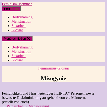
Direkt
Feminismusseminar
zum
Menü
Inhalt
wechseln
Bodyshaming
Menstruation
Sexarbeit
Glossar
Menü schließen
Bodyshaming
Menstruation
Sexarbeit
Glossar
Kategorien
Feminismus-Glossar
Misogynie
Feindlichkeit und Hass gegenüber FLINTA* Personen sowie
bewusste Diskriminierung ausgehend von cis-Männern.
(erstellt von euch)
←
Patriarchat
→
Mansplaining