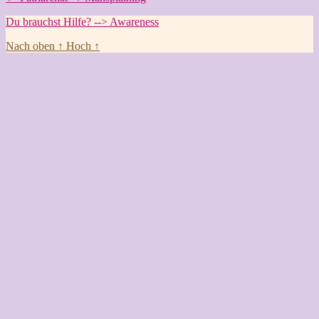
Du brauchst Hilfe? --> Awareness
Nach oben
↑
Hoch
↑